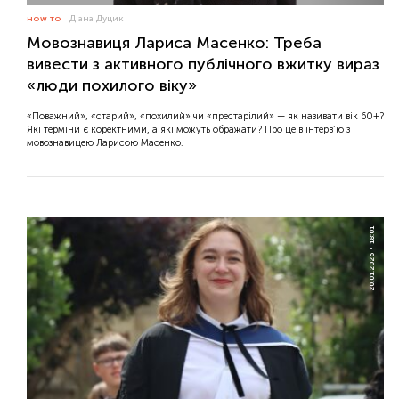
Діана Дуцик
HOW TO
Мовознавиця Лариса Масенко: Треба
вивести з активного публічного вжитку вираз
«люди похилого віку»
«Поважний», «старий», «похилий» чи «престарілий» — як називати вік 60+?
Які терміни є коректними, а які можуть ображати? Про це в інтерв’ю з
мовознавицею Ларисою Масенко.
18:01
20.01.2026