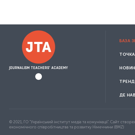
БАЗА 
ТОЧКА
НОВИ
JOURNALISM TEACHERS' ACADEMY
ТРЕНД
ДЕ НА
© 2021, ГО "Український інститут медіа та комунікації". Сайт ств
економічного співробітництва та розвитку Німеччини (BMZ)