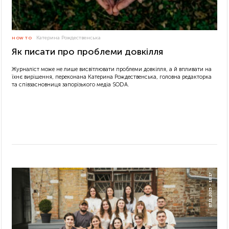
Катерина Рождественська
HOW TO
Як писати про проблеми довкілля
Журналіст може не лише висвітлювати проблеми довкілля, а й впливати на
їхнє вирішення, переконана Катерина Рождественська, головна редакторка
та співзасновниця запорізького медіа SODA.
18:17
07.11.2025