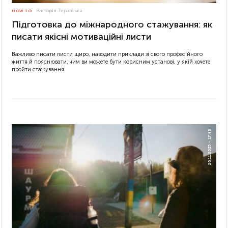
Вікторія Теравська
HOW TO
Підготовка до міжнародного стажування: як
писати якісні мотиваційні листи
Важливо писати листи щиро, наводити приклади зі свого професійного
життя й пояснювати, чим ви можете бути корисним установі, у якій хочете
пройти стажування.
17:48
26.11.2025