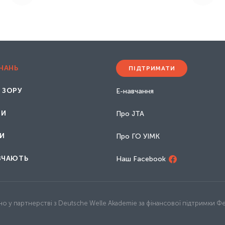
ЗНАНЬ
ПІДТРИМАТИ
 ЗОРУ
Е-навчання
НИ
Про JTA
И
Про ГО УІМК
ВЧАЮТЬ
Наш Facebook
орено у партнерстві з Deutsche Welle Akademie за фінансової підтримки 