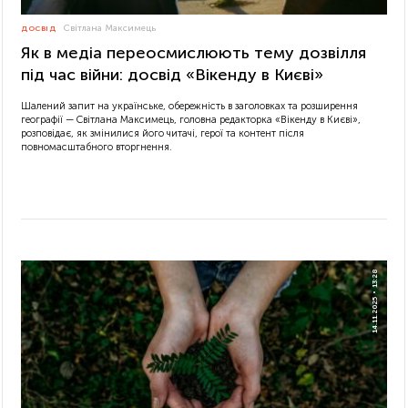
Світлана Максимець
ДОСВІД
Як в медіа переосмислюють тему дозвілля
під час війни: досвід «Вікенду в Києві»
Шалений запит на українське, обережність в заголовках та розширення
географії — Світлана Максимець, головна редакторка «Вікенду в Києві»,
розповідає, як змінилися його читачі, герої та контент після
повномасштабного вторгнення.
13:28
14.11.2025