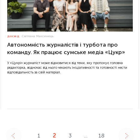
Світлана Максимець
ДОСВІД
Автономність журналістів і турбота про
команду. Як працює сумське медіа «Цукр»
У «Цукрі» журналіст може відмовитися від теми, яку пропонує головна
редакторка, водночас від нього чекають ініціативності та готовності нести
відповідальність за свій матеріал.
1
2
3
…
18