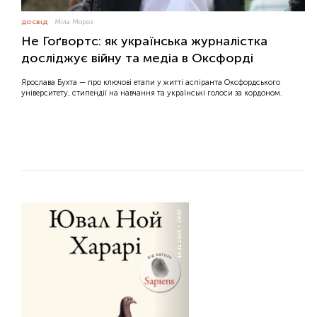
Міла Мороз
ДОСВІД
Не Гоґвортс: як українська журналістка
досліджує війну та медіа в Оксфорді
Ярослава Бухта — про ключові етапи у житті аспіранта Оксфордського
університету, стипендії на навчання та українські голоси за кордоном.
19:37
14.11.2025