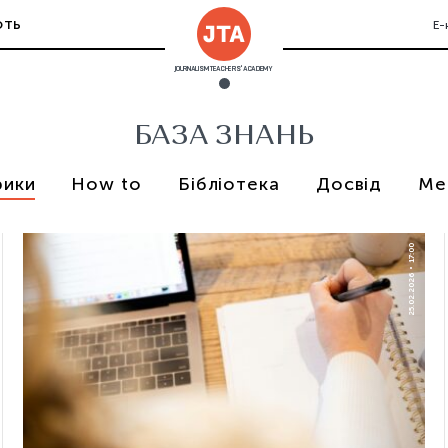
ЮТЬ
Е-
JOURNALISM TEACHERS' ACADEMY
БАЗА ЗНАНЬ
рики
How to
Бібліотека
Досвід
Ме
17:00
25.02.2026