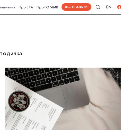
EN
ПІДТРИМАТИ
навчання
Про JTA
Про ГО УІМК
тодичка
17:07
20.02.2026