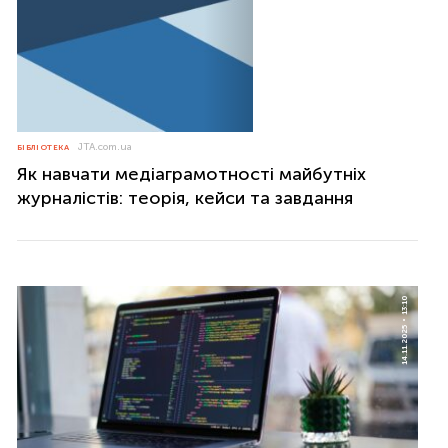
JTA.com.ua
БІБЛІОТЕКА
Як навчати медіаграмотності майбутніх
журналістів: теорія, кейси та завдання
13:10
14.11.2025