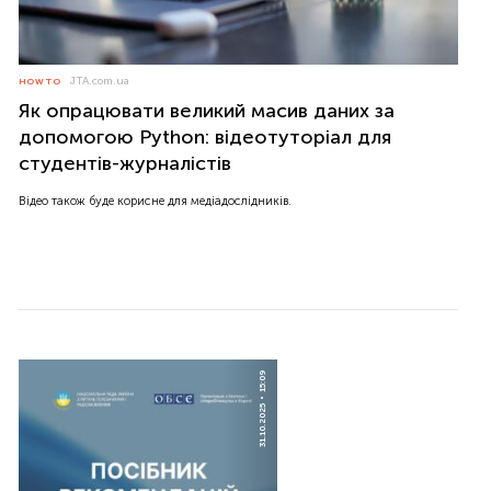
JTA.com.ua
HOW TO
Як опрацювати великий масив даних за
допомогою Python: відеотуторіал для
студентів-журналістів
Відео також буде корисне для медіадослідників.
15:09
31.10.2025