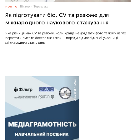
Вікторія Теравська
HOW TO
Як підготувати біо, CV та резюме для
міжнародного наукового стажування
Яка різниця між CV та резюме, коли краще не додавати фото та чому варто
перестати писати docent в заявках — поради від досвідченої учасниці
міжнародних стажувань.
14:23
25.11.2025