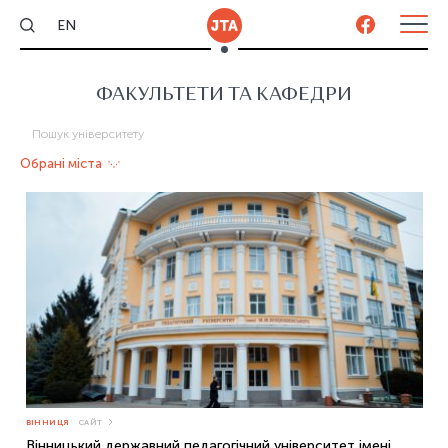
EN
ФАКУЛЬТЕТИ ТА КАФЕДРИ
Обрані міста
Очистити
Вінниця
Дніпро
Запоріжжя
Івано-Франківськ
Кам'янець-Подільський
ВІННИЦЯ
САЙТ
Київ
Вінницький державний педагогічний університет імені