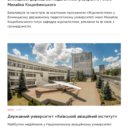
Михайла Коцюбинського
Львів
Бакалаврів та магістрів за освітньою програмою «Журналістика» у
Миколаїв
Вінницькому державному педагогічному університеті імені Михайла
Коцюбинського готує кафедра журналістики, реклами та зв’язків з
Ніжин
громадськістю.
Острог
Суми
Тернопіль
Ужгород
Харків
Черкаси
Чернівці
КИЇВ
САЙТ
Державний університет «Київський авіаційний інститут»
Майбутніх медійників у Національному авіаційному університеті