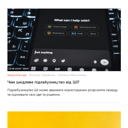
29.05.2026
08:57
Вікторія Теравська
Світлана Максимець
МЕДІАТРЕНДИ
Чим шкідливе підлабузництво від ШІ?
Підлабузництво ШІ може заважати користувачам розрізняти правду
та оцінювати свої ідеї та рішення.