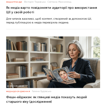
Вікторія Теравська
Світлана Максимець
МЕДІАТРЕНДИ
Як медіа варто повідомляти аудиторії про використання
ШІ у своїй роботі
Для читачів важливо, щоб контент, створений за допомогою ШІ,
перед публікацією в медіа перевіряла людина.
12.06.2026
14:16
Галина Будівська
МЕДІАДОСЛІДЖЕННЯ
Фешн-ейджизм: як глянцеві медіа показуть людей
старшого віку (дослідження)