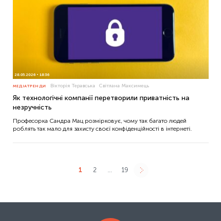
28.05.2026
18:36
Вікторія Теравська
Світлана Максимець
МЕДІАТРЕНДИ
Як технологічні компанії перетворили приватність на
незручність
Професорка Сандра Мац розмірковує, чому так багато людей
роблять так мало для захисту своєї конфіденційності в інтернеті.
1
2
…
19