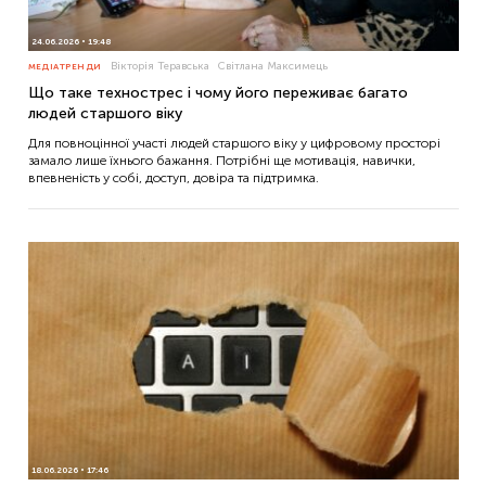
24.06.2026
19:48
Вікторія Теравська
Світлана Максимець
МЕДІАТРЕНДИ
Що таке технострес і чому його переживає багато
людей старшого віку
Для повноцінної участі людей старшого віку у цифровому просторі
замало лише їхнього бажання. Потрібні ще мотивація, навички,
впевненість у собі, доступ, довіра та підтримка.
18.06.2026
17:46