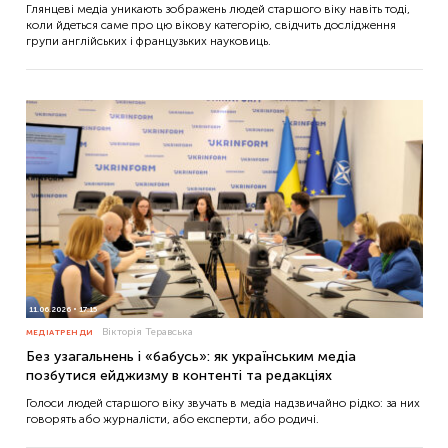
Глянцеві медіа уникають зображень людей старшого віку навіть тоді,
коли йдеться саме про цю вікову категорію, свідчить дослідження
групи англійських і французьких науковиць.
11.06.2026
17:15
Вікторія Теравська
МЕДІАТРЕНДИ
Без узагальнень і «бабусь»: як українським медіа
позбутися ейджизму в контенті та редакціях
Голоси людей старшого віку звучать в медіа надзвичайно рідко: за них
говорять або журналісти, або експерти, або родичі.