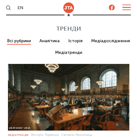
EN
ТРЕНДИ
Всі рубрики
Аналітика
Історія
Медіадослідження
Медіатренди
28.07.2026
23:13
Вікторія Теравська
Світлана Максимець
МЕДІАТРЕНДИ