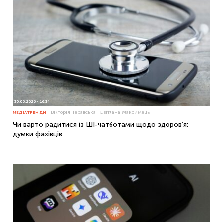
30.06.2026
16:34
Вікторія Теравська
Світлана Максимець
МЕДІАТРЕНДИ
Чи варто радитися із ШІ-чатботами щодо здоров’я:
думки фахівців