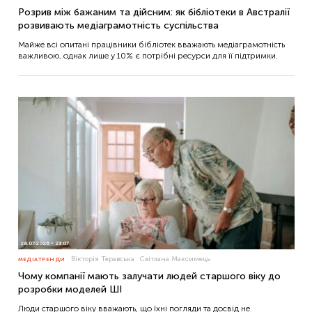
Розрив між бажаним та дійсним: як бібліотеки в Австралії
розвивають медіаграмотність суспільства
Майже всі опитані працівники бібліотек вважають медіаграмотність
важливою, однак лише у 10% є потрібні ресурси для її підтримки.
28.07.2026
23:07
Вікторія Теравська
Світлана Максимець
МЕДІАТРЕНДИ
Чому компанії мають залучати людей старшого віку до
розробки моделей ШІ
Люди старшого віку вважають, що їхні погляди та досвід не