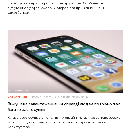
враховуються при розробці ШІ-інструментів. Особливо це
відчувається у сфері охорони здоров’я та при зіткненні з ШІ-
шахрайством.
20.07.2026
17:54
Вікторія Теравська
Світлана Максимець
МЕДІАТРЕНДИ
Вимушене завантаження: чи справді людям потрібно так
багато застосунків
Кількість застосунків в популярних онлайн-магазинах суттєво зросла
за останнє десятиріччя, але це не зіграло на руку пересічним
користувачам.