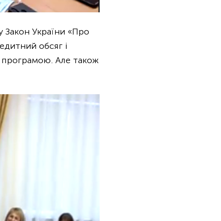
 у Закон України «Про
редитний обсяг і
ю програмою. Але також