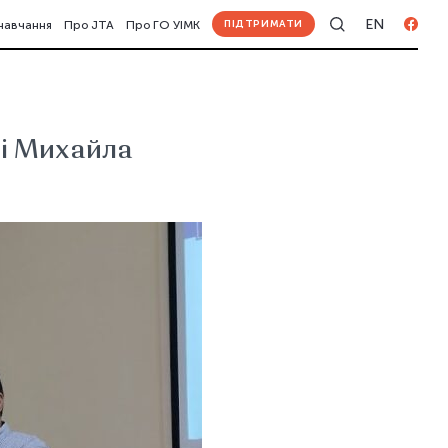
EN
ПІДТРИМАТИ
навчання
Про JTA
Про ГО УІМК
ді Михайла