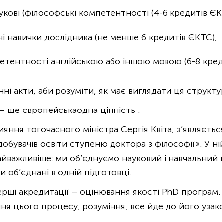
укові (філософські компетентності (4-6 кредитів Є
ні навички дослідника (не менше 6 кредитів ЄКТС),
етентності англійською або іншою мовою (6-8 креди
онні акти, аби розуміти, як має виглядати ця структ
— ще європейськаодна цінність .
рияння тогочасного міністра Сергія Квіта, з’являєть
обувачів освіти ступеню доктора з філософії». У ній
айважливіше: ми об’єднуємо науковий і навчальний 
ти об’єднані в одній підготовці.
рші акредитації – оцінювання якості PhD програм.
я цього процесу, розуміння, все йде до його узак