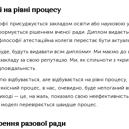
 на рівні процесу
офії присуджується закладом освіти або науковою 
 формується рішенням вченої ради. Диплом видаєть
ілософії атестаційна колегія перестає бути актуа
 буде, будуть видавати всім дипломи». Ми маємо до
ь закладу за свою репутацію. Ми, як спільноти з «
повідальність.
тю відбувається, але відбувається на рівні процесу, 
якісний процес, в нас, очевидно, буде непоганий в
иході — це, на жаль, показало свою неефективність
й моделі перевіряється швидше процес.
ення разової ради