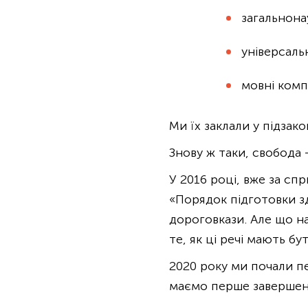
загальнона
універсаль
мовні комп
Ми їх заклали у підзак
Знову ж таки, свобода 
У 2016 році, вже за сп
«Порядок підготовки зд
дороговкази. Але що н
те, як ці речі мають бу
2020 року ми почали пе
маємо перше завершенн