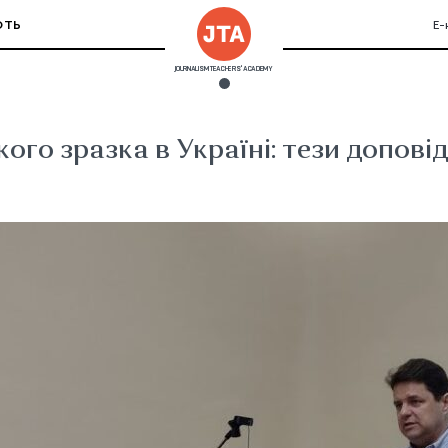
ЮТЬ
Е-
JOURNALISM TEACHERS' ACADEMY
ого зразка в Україні: тези допові