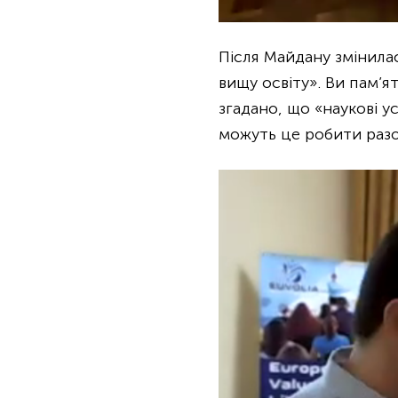
Після Майдану змінилас
вищу освіту». Ви пам’я
згадано, що «наукові 
можуть це робити разо