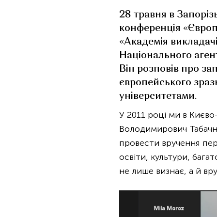
28 травня в Запорі
конференція «Європе
«Академія викладачі
Національного агент
Він розповів про за
європейського зразка
університетами.
У 2011 році ми в Києв
Володимирович Табачник
провести вручення пер
освіти, культури, бага
не лише визнає, а й вру