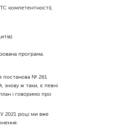
КТС компетентності),
тів).
урована програма.
ся постанова № 261
, знову ж таки, є певні
план і говоримо про
 У 2021 році ми вже
онення.