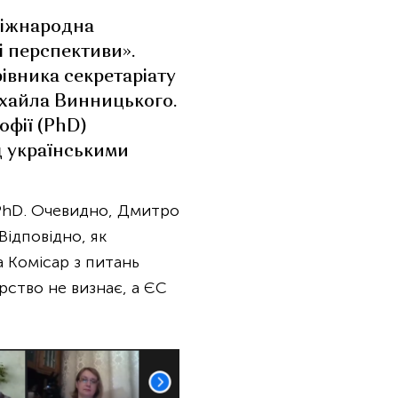
міжнародна
і перспективи».
івника секретаріату
ихайла Винницького.
офії (PhD)
ед українськими
 PhD. Очевидно, Дмитро
Відповідно, як
 Комісар з питань
рство не визнає, а ЄС