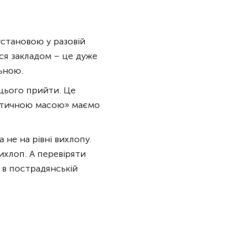
установою у разовій
ся закладом – це дуже
льною.
 цього прийти. Це
критичною масою» маємо
а не на рівні вихлопу.
ихлоп. А перевіряти
 в пострадянській