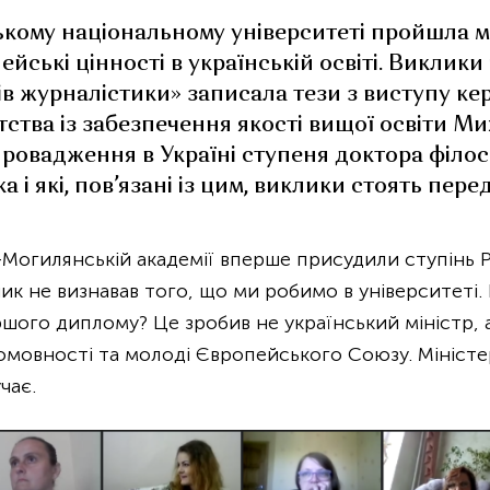
зькому національному університеті пройшла 
йські цінності в українській освіті. Виклики 
в журналістики» записала тези з виступу кер
ства із забезпечення якості вищої освіти М
провадження в Україні ступеня доктора філос
 і які, пов’язані із цим, виклики стоять пер
о-Могилянській академії вперше присудили ступінь
 не визнавав того, що ми робимо в університеті. 
шого диплому? Це зробив не український міністр, а
томовності та молоді Європейського Союзу. Міністе
чає.