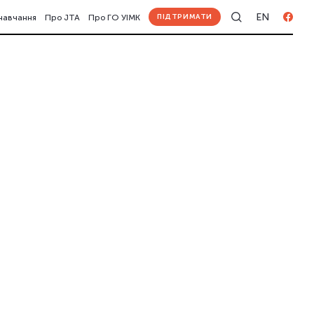
EN
ПІДТРИМАТИ
навчання
Про JTA
Про ГО УІМК
Андрій Яніцький
Даніела Кляйнерт
Діана Дуцик
Іван Примаченко
Інна Єрмакова
Майя Нагорняк