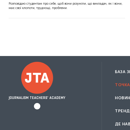
Розповідаю студентам про себе, щоб вони розуміли, що викладач, як і вони,
Марія Крючок
має свої клопоти, труднощі, проблеми.
Надія Баловсяк
Ніна Даценко
Олена Харитоненко
Роман Горбик
БАЗА 
ТОЧКА
НОВИ
JOURNALISM TEACHERS' ACADEMY
ТРЕНД
ДЕ НА