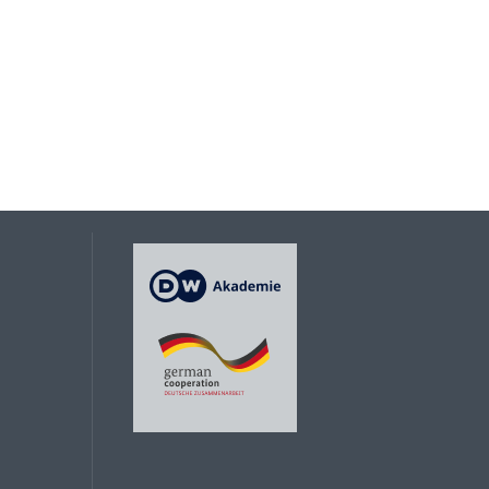
Мирослава Барчук
Наталія Стеблина
Олександра Горчинська
Подкаст ЖурфакТИ
Сергій Квіт