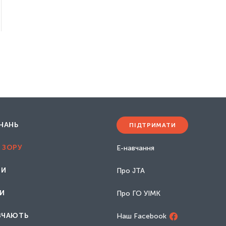
Марія Мурумаа-Менгель
Наталія Виговська
Оксана Почапська
Отар Довженко
Світлана Максимець
ЗНАНЬ
ПІДТРИМАТИ
 ЗОРУ
Е-навчання
НИ
Про JTA
И
Про ГО УІМК
ВЧАЮТЬ
Наш Facebook