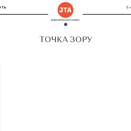
ЮТЬ
Е-
JOURNALISM TEACHERS' ACADEMY
ТОЧКА ЗОРУ
Анастасія Дзюбак
Ганна Красноступ
Діана Буцко
Жанна Безп'ятчук
Ієн Гедд
Лариса Раренко