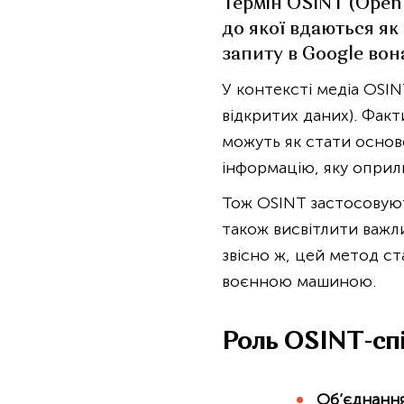
Термін OSINT (Open 
до якої вдаються як 
запиту в Google во
У контексті медіа OSIN
відкритих даних). Факт
можуть як стати основ
інформацію, яку оприл
Тож OSINT застосовуют
також висвітлити важли
звісно ж, цей метод с
воєнною машиною.
Роль OSINT-спі
Об’єднанн