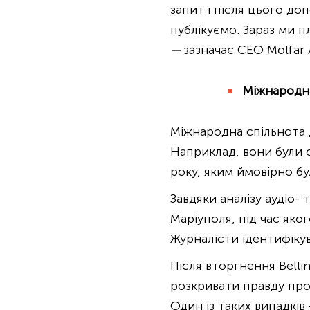
запит і після цього до
публікуємо. Зараз ми 
—
зазначає CEO Molfar
Міжнародна
Міжнародна спільнота до
Наприклад, вони були 
року, яким ймовірно б
Завдяки аналізу аудіо- 
Маріуполя, під час яко
Журналісти ідентифікув
Після вторгнення Belli
розкривати правду про 
Один із таких випадкі