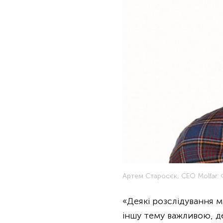
Артем Старосєк, CEO Molfar.
«Деякі розслідування м
іншу тему важливою, де