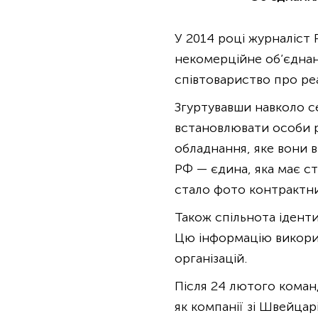
У 2014 році журналіст 
некомерційне об’єднан
співтовариство про реа
Згуртувавши навколо се
встановлювати особи ро
обладнання, яке вони 
РФ — єдина, яка має с
стало фото контрактник
Також спільнота іденти
Цю інформацію використ
організацій.
Після 24 лютого коман
як компанії зі Швейцар