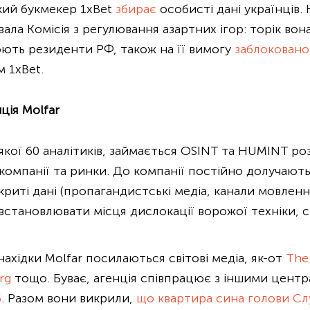
ький букмекер 1xBet
збирає
особисті дані українців.
вала Комісія з регулювання азартних ігор: торік вон
юють резиденти РФ, також на її вимогу
заблоковано
 1xBet.
ція Molfar
і якої 60 аналітиків, займається OSINT та HUMINT ро
компанії та ринки. До компанії постійно долучають
риті дані (пропагандистські медіа, канали мовленн
встановлювати місця дислокації ворожої техніки, 
знахідки Molfar посилаються світові медіа, як-от
The
rg
тощо. Буває, агенція співпрацює з іншими центра
6
. Разом вони викрили,
що квартира сина голови Сл