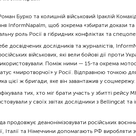
Роман Бурко та колишній військовий Іраклій Комахі
ня InformNapalm, щоб зокрема «збирати докази та
льну роль Росії в гібридних конфліктах та спецопе
бе досвідчених дослідників та журналістів, Inform
сійських військових, які вели бойові дії проти Укр
використовували. Поміж ними — 15-та окрема мотос
татус «миротворчої» у Росії. Відправною точкою дл
а цієї ж бригади, яке він завантажив у соцмережу.
фікувала тих, хто міг брати участь у збитті рейсу M
овували у своїх звітах дослідники з Bellingcat та
да продовжує деанонімізовувати російських воєнни
ії, Італії та Німеччини допомагають РФ виробляти з