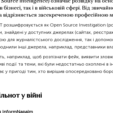
Source Intelligence) означає розвідку на осн
в бізнесі, так і в військовій сфері. Від звича
на відрізняється засекреченою професійною м
T розшифровується як Open Source Investigation (р
и, знайдені у доступних джерелах (сайтах, реєстрах
ою для журналістського дослідження, так і допомо
юднили інші джерела, наприклад, представники вл
ь, наприклад, щоб розпізнати фейк, виявити зловж
ві події та теми, які були недостатньо охоплені в і
тає у пригоді тим, хто вирішив опосередковано бор
льнот у війні
я InformNapalm