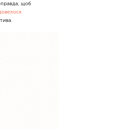
правда, щоб
довелося
тива.