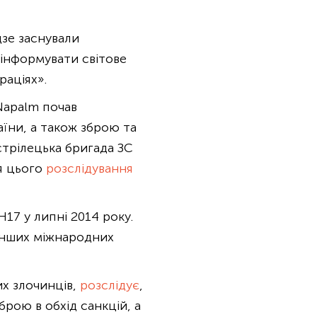
дзе заснували
 інформувати світове
раціях».
Napalm почав
аїни, а також зброю та
трілецька бригада ЗС
я цього
розслідування
H17 у липні 2014 року.
 інших міжнародних
х злочинців,
розслідує
,
брою в обхід санкцій, а