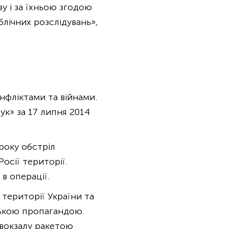
у і за їхньою згодою
блічних розслідувань»
,
онфліктами та війнами.
к» за 17 липня 2014
 року обстріл
осії території.
 в операції.
 території України та
йською пропагандою.
 вокзалу ракетою