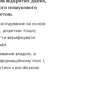
ові відкритих даних,
йного пошукового
етою.
озслідування на основі
, додатках тощо),
гти верифікувати
ади.
ивання владою, а
нформаційному полі. І,
отися з російською