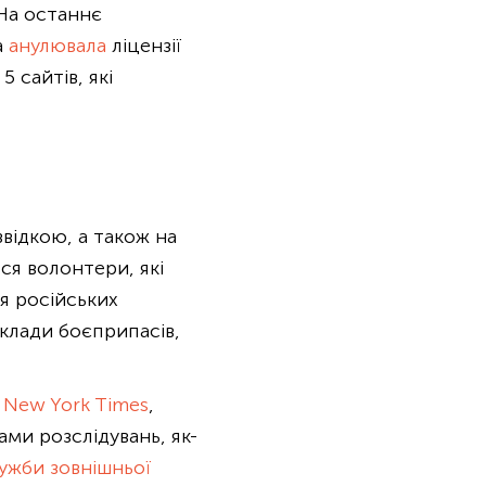
 На останнє
а
анулювала
ліцензії
5 сайтів, які
звідкою, а також на
ся волонтери, які
я російських
склади боєприпасів,
 New York Times
,
ми розслідувань, як-
ужби зовнішньої