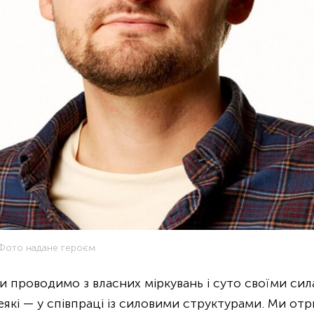
 Фото надане героєм
и проводимо з власних міркувань і суто своїми сил
які — у співпраці із силовими структурами. Ми отр