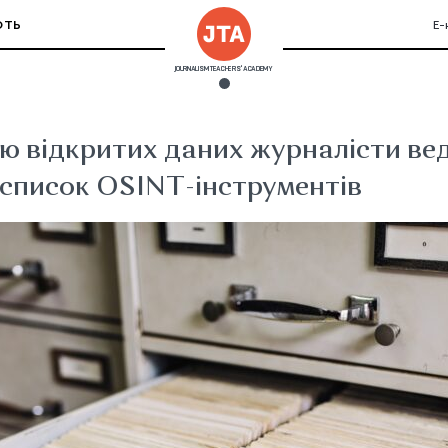
ЮТЬ
Е-
JOURNALISM TEACHERS' ACADEMY
ю відкритих даних журналісти ве
 список OSINT-інструментів