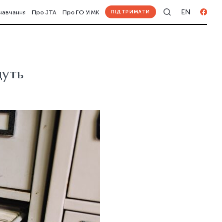
EN
ПІДТРИМАТИ
навчання
Про JTA
Про ГО УІМК
дуть