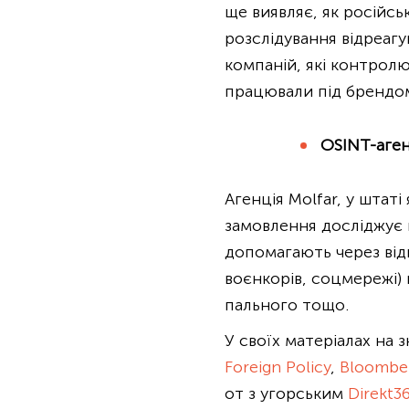
ще виявляє, як російс
розслідування відреагу
компаній, які контрол
працювали під брендом
OSINT-аген
Агенція Molfar, у штат
замовлення досліджує 
допомагають через відк
воєнкорів, соцмережі) 
пального тощо.
У своїх матеріалах на 
Foreign Policy
,
Bloombe
от з угорським
Dire
k
t3