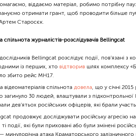
помагаємо, віддаємо матеріал, робимо потрібну пауз
плануємо отримати грант, щоб проводити більше пу
 Артем Старосєк.
 спільнота журналістів-розслідувачів Bellingcat
слідників Bellingcat розслідує події, пов’язані з к
одними із перших, хто
відтворив
шлях комплексу «Бу
уло збито рейс MH17.
та відеоматеріалів спільнота
довела
, що у січні 2015
го загинуло 30 людей, влаштували з підконтрольної Р
али дев’ятьох російських офіцерів, які брали участь
ngcat продовжує досліджувати російську агресію на
ті події, які були приховані або були змінені росі
в — минулорічна атака Краматорського залізничного